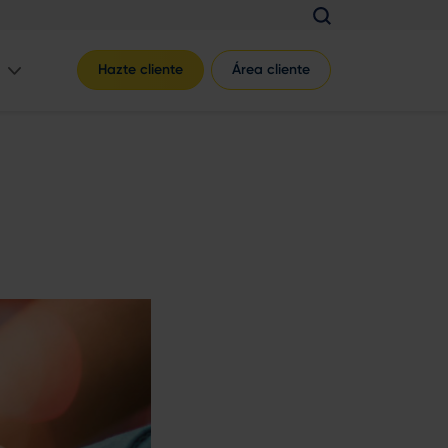
Hazte cliente
Área cliente