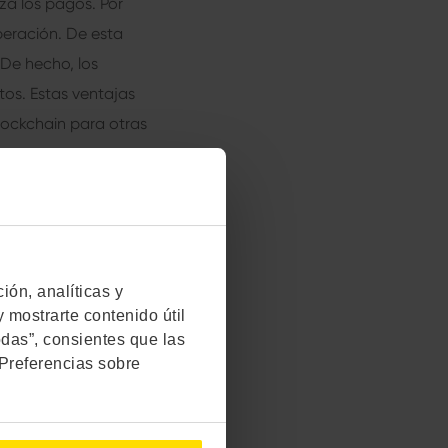
za los pagos. Por
peración. De esta
 De hecho, los
os. Estas ventajas
lockchain para otras
in es la que
́n, analíticas y
 mostrarte contenido útil
odas”, consientes que las
"Preferencias sobre
ockchain y grandes
nistas a través de