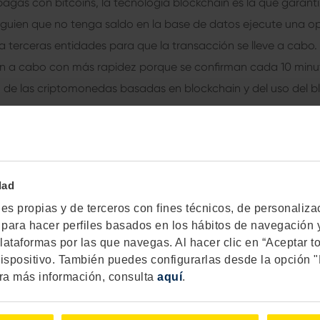
gas con bitcoins, la tecnología blockchain es la que garanti
lguien que no tenga saldo en la base de datos ejecute una o
a terceras entidades para que la transacción se lleve a cabo.
an a cabo con más rapidez porque se confirman cada 10 minut
 de las criptomonedas basadas en blockchain y del uso del b
as con bitcoins, la tecnología blockcha
garantiza los pagos”
dad
s propias y de terceros con fines técnicos, de personalizacio
as para hacer perfiles basados en los hábitos de navegación y
lataformas por las que navegas. Al hacer clic en “Aceptar t
ciones del blockchain
ispositivo. También puedes configurarlas desde la opción 
ra más información, consulta
aquí
.
a de Valores de Australia liquida sus operaciones mediante bl
es organizan las votaciones de sus juntas generales de accio