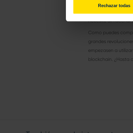
esta tecnología. Tam
Rechazar todas
certificadas o para r
necesite almacenar 
Como puedes comprob
grandes revoluciones
empezasen a utilizar
blockchain. ¿Hasta d