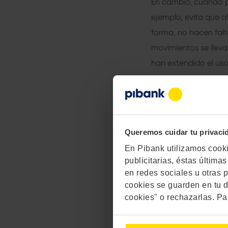
En cambio, cuando pa
ejemplo, evita que a
forma, no hacen falt
movimientos se llev
han extendido el uso
aplicaciones.
“Cuando pag
Queremos cuidar tu privaci
En Pibank utilizamos cookie
publicitarias, éstas últim
en redes sociales u otras p
Otras aplica
cookies se guarden en tu d
cookies" o rechazarlas. Pa
Por ejemplo, la Bols
corporaciones global