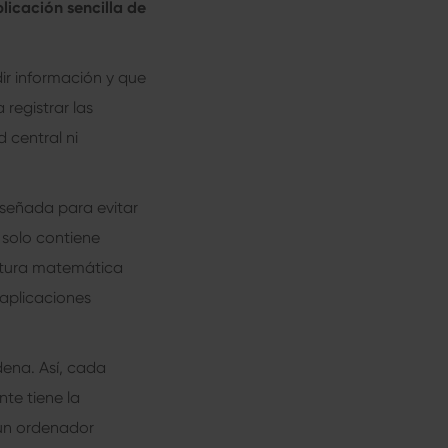
icación sencilla de
ir información y que
registrar las
 central ni
señada para evitar
 solo contiene
uctura matemática
 aplicaciones
dena. Así, cada
te tiene la
 un ordenador