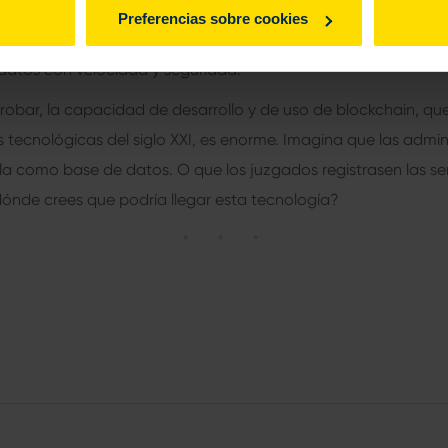
bién se puede aplicar a la elaboración de contratos inteligen
Preferencias sobre cookies
egistrar historiales médicos, así como cualquier otro organism
datos con velocidad y seguridad.
ar, la capacidad de desarrollo y de uso de blockchain, que
 tecnológicas del siglo XXI, es enorme. Imagina que las admin
la como base de datos. O que los juzgados registrasen las se
ónde crees que podría llegar esta tecnología?