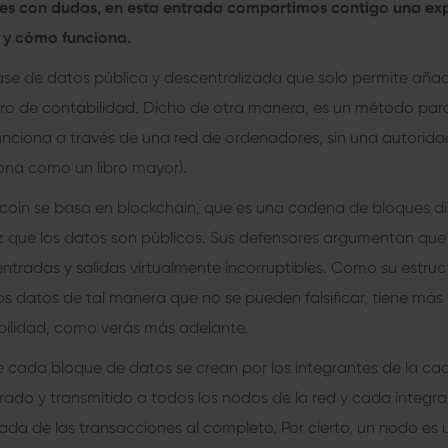
es con dudas, en esta entrada compartimos contigo una expl
n y cómo funciona.
se de datos pública y descentralizada que solo permite añad
ibro de contabilidad. Dicho de otra manera, es un método para 
nciona a través de una red de ordenadores, sin una autoridad
iona como un libro mayor).
coin se basa en blockchain, que es una cadena de bloques di
z que los datos son públicos. Sus defensores argumentan que
ntradas y salidas virtualmente incorruptibles. Como su estr
s datos de tal manera que no se pueden falsificar, tiene más
ilidad, como verás más adelante.
 cada bloque de datos se crean por los integrantes de la ca
rado y transmitido a todos los nodos de la red y cada integran
ada de las transacciones al completo. Por cierto, un nodo es