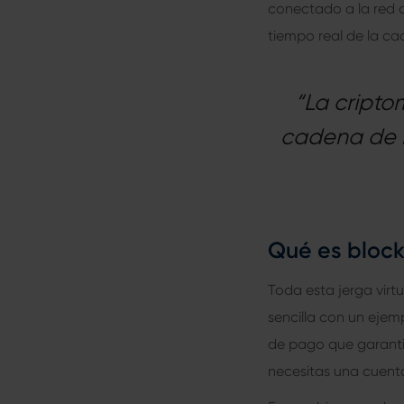
conectado a la red q
tiempo real de la c
“La cripto
cadena de b
Qué es bloc
Toda esta jerga virt
sencilla con un eje
de pago que garantic
necesitas una cuenta