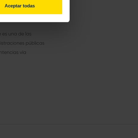
tes con cláusulas
Aceptar todas
o oficial que
 es una de las
istraciones públicas
ntencias vía