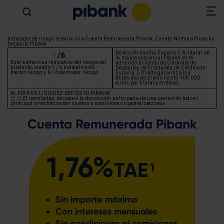
Indicador de riesgo relativo a la Cuenta Remunerada Pibank, Cuenta Nómina Pibank y
Depósito Pibank
Banco Pichincha España S.A, titular de
1
/6
la marca comercial Pibank, está
Este número es indicativo del riesgo del
adherido al Fondo de Garantía de
producto, siendo 1 / 6 indicativo de
Depósitos de Entidades de Crédito de
menor riesgo y 6 / 6 de mayor riesgo.
España. El fondo garantiza los
depósitos de dinero hasta 100.000
euros por titular y entidad.
ALERTA DE LIQUIDEZ DEPÓSITO PIBANK
El reembolso, rescate o la devolución anticipada de una parte o de todo el
principal invertido están sujetos a comisiones o penalizaciones.
Cuenta Remunerada Pibank
1,76%
TAE
1
Sin importe máximo
Con intereses mensuales
Sin condiciones ni comisiones