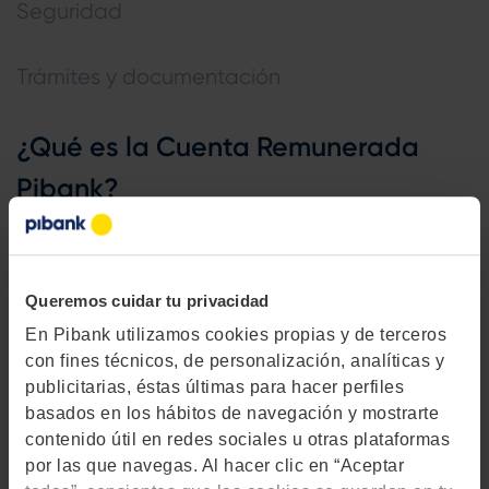
Seguridad
Trámites y documentación
¿Qué es la Cuenta Remunerada
Pibank?
La
Cuenta Remunerada Pibank
es una cuenta a la vista
que remunera tu saldo al
1,76% TAE
(1,75% TIN) y sin
Queremos cuidar tu privacidad
comisiones que hará crecer tus ahorros. Puedes realizar
los ingresos que desees por transferencia y, lo más
En Pibank utilizamos cookies propias y de terceros
con fines técnicos, de personalización, analíticas y
importante, siempre tendrás tu dinero disponible. La
publicitarias, éstas últimas para hacer perfiles
Cuenta Remunerada Pibank
se contrata junto al servicio
basados en los hábitos de navegación y mostrarte
de banca electrónica.
contenido útil en redes sociales u otras plataformas
por las que navegas. Al hacer clic en “Aceptar