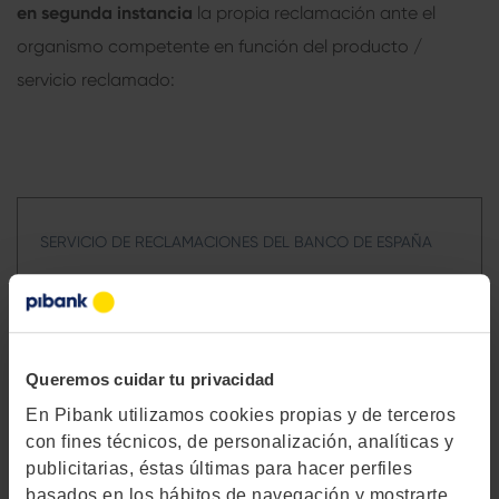
en segunda instancia
la propia reclamación ante el
organismo competente en función del producto /
servicio reclamado:
SERVICIO DE RECLAMACIONES DEL BANCO DE ESPAÑA
Calle Alcalá nº 48. C.P. 28014 Madrid
www.bde.es
Queremos cuidar tu privacidad
En Pibank utilizamos cookies propias y de terceros
Formulario de reclamación ante BDE.
con fines técnicos, de personalización, analíticas y
publicitarias, éstas últimas para hacer perfiles
basados en los hábitos de navegación y mostrarte