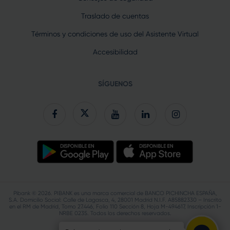
Traslado de cuentas
Términos y condiciones de uso del Asistente Virtual
Accesibilidad
SÍGUENOS
Pibank © 2026. PIBANK es una marca comercial de BANCO PICHINCHA ESPAÑA,
S.A. Domicilio Social: Calle de Lagasca, 4, 28001 Madrid N.I.F. A85882330 – Inscrito
en el RM de Madrid, Tomo 27.446, Folio 110 Sección 8, Hoja M-494617, Inscripción 1-
NRBE 0235. Todos los derechos reservados.