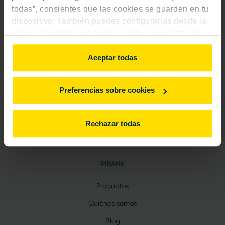
todas”, consientes que las cookies se guarden en tu
Google Pay
dispositivo. También puedes configurarlas desde la
opción "Preferencias sobre cookies" o rechazarlas.
Para más información, consulta
aquí
.
Aceptar todas
Saber más
Preferencias sobre cookies
Rechazar todas
PIBANK
Productos
Quiénes somos
Blog