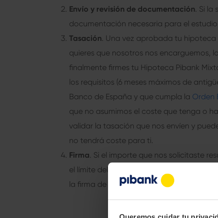
Envío y revisión de documentación
. Si l
documentación necesaria para el estudio y
Tasación
. Una vez aprobada tu hipoteca m
quieres que nosotros nos encarguemos, la
finalmente firmes tu Hipoteca Pibank Mixt
los requisitos (6 meses máximos de anti
Banco de España y que cumpla la
Orden 
que no asumimos el coste que tenga o hay
validar la tasación que nos envíen y pued
no tendrá coste para ti.
Firma
. Si el importe que nos solicitaste r
el límite del 90% del valor de compravent
la firma de tu Hipoteca Pibank Mixta.
Queremos cuidar tu privaci