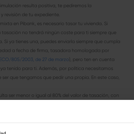
a simulación resulta positiva, te pediremos la
 revisión de tu expediente.
ixta en Pibank, es necesario tasar tu vivienda. Si
 tasación no tendrá ningún coste para ti siempre que
a. Si ya tienes una, puedes enviarla siempre que cumpla
güedad a fecha de firma, tasadora homologada por
ECO/805/2003, de 27 de marzo
), pero ten en cuenta
a tenido para ti. Además, por política necesitamos
e ser que tengamos que pedir una propia. En este caso,
esulta ser menor o igual al 80% del valor de tasación, con
a, ¡enhorabuena! Te indicaremos los pasos a seguir para
dad