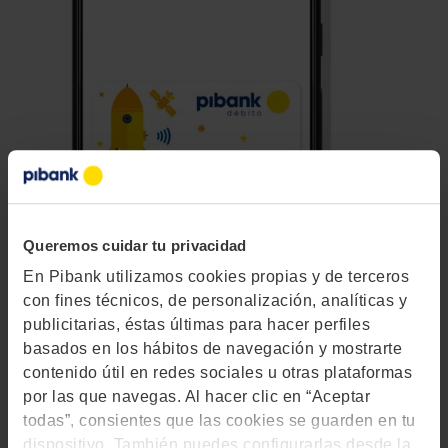
Queremos cuidar tu privacidad
En Pibank utilizamos cookies propias y de terceros
Pagar con tu móvil te
con fines técnicos, de personalización, analíticas y
publicitarias, éstas últimas para hacer perfiles
conviene.
basados en los hábitos de navegación y mostrarte
contenido útil en redes sociales u otras plataformas
por las que navegas. Al hacer clic en “Aceptar
Google Pay
todas”, consientes que las cookies se guarden en tu
dispositivo. También puedes configurarlas desde la