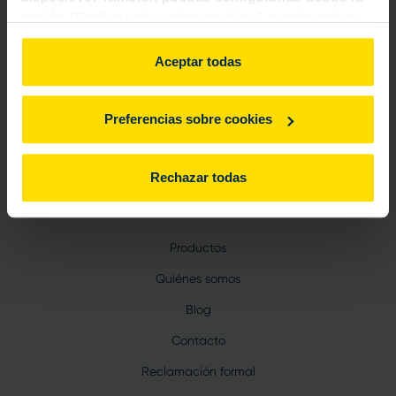
opción "Preferencias sobre cookies" o rechazarlas.
Saber más
Para más información, consulta
aquí
.
Aceptar todas
Preferencias sobre cookies
Rechazar todas
PIBANK
Productos
Quiénes somos
Blog
Contacto
Reclamación formal