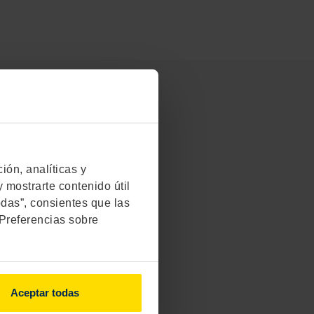
 conviene.
́n, analíticas y
 mostrarte contenido útil
odas”, consientes que las
"Preferencias sobre
Aceptar todas