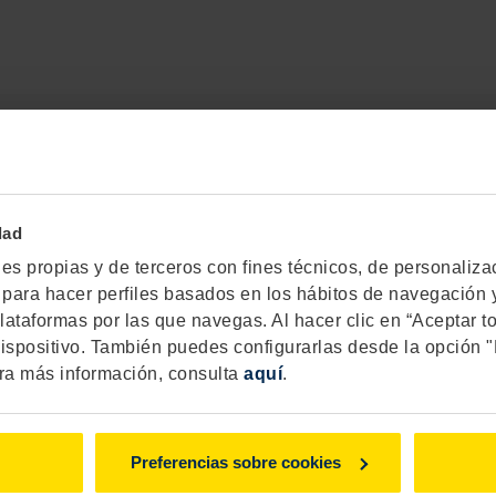
dad
Pagar con tu móvil te
s propias y de terceros con fines técnicos, de personalizacio
as para hacer perfiles basados en los hábitos de navegación y
Google Pay
lataformas por las que navegas. Al hacer clic en “Aceptar t
ispositivo. También puedes configurarlas desde la opción 
ra más información, consulta
aquí
.
Saber más
Preferencias sobre cookies