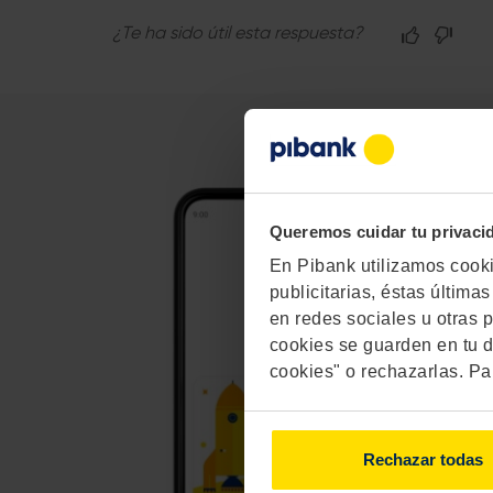
¿Te ha sido útil esta respuesta?
Queremos cuidar tu privaci
En Pibank utilizamos cookie
publicitarias, éstas últim
en redes sociales u otras p
cookies se guarden en tu d
cookies" o rechazarlas. Pa
Rechazar todas