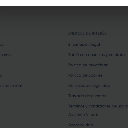
ENLACES DE INTERÉS
os
Información legal
 somos
Tablón de anuncios y contratos
Política de privacidad
o
Política de cookies
ción formal
Consejos de seguridad
Traslado de cuentas
Términos y condiciones de uso d
Asistente Virtual
Accesibilidad