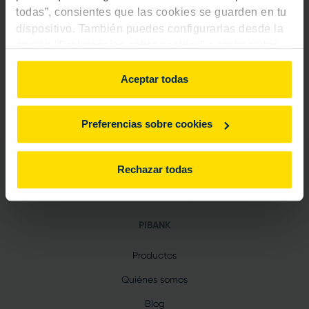
todas”, consientes que las cookies se guarden en tu
Google Pay
dispositivo. También puedes configurarlas desde la
opción "Preferencias sobre cookies" o rechazarlas.
Para más información, consulta
aquí
.
Aceptar todas
Saber más
Preferencias sobre cookies
Rechazar todas
PIBANK
Productos
Quiénes somos
Blog