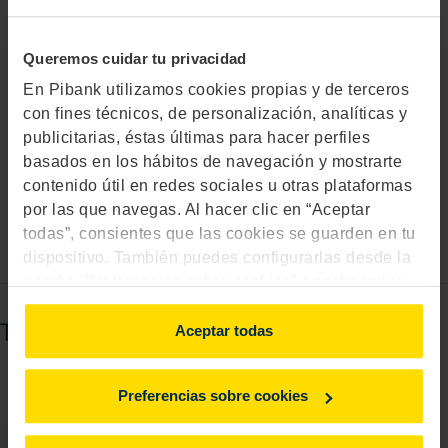
las redes sociales? Podría ayudar a otras personas.
Queremos cuidar tu privacidad
En Pibank utilizamos cookies propias y de terceros
con fines técnicos, de personalización, analíticas y
publicitarias, éstas últimas para hacer perfiles
basados en los hábitos de navegación y mostrarte
contenido útil en redes sociales u otras plataformas
por las que navegas. Al hacer clic en “Aceptar
todas”, consientes que las cookies se guarden en tu
dispositivo. También puedes configurarlas desde la
opción "Preferencias sobre cookies" o rechazarlas.
Para más información, consulta
aquí
.
También puede interesarte...
Aceptar todas
Preferencias sobre cookies