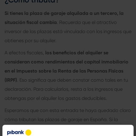
Si tienes la plaza de garaje alquilada a un tercero, la
situación fiscal cambia
. Recuerda que el atractivo
inversor de las plazas está vinculado con los ingresos que
obtienes por su alquiler.
A efectos fiscales,
los beneficios del alquiler se
consideran como rendimientos del capital inmobiliario
en el Impuesto sobre la Renta de las Personas Físicas
(IRPF)
. Eso significa que deben constar como tales en tu
declaración. Para calcularlos, resta a los ingresos que
obtengas por el alquiler los gastos deducibles.
Esperamos que con esta entrada te haya quedado claro
cómo tributan las plazas de garaje en España. Si la
información te ha gustado, ¿por qué no la compartes en