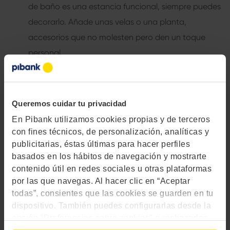
de baño es una estancia funcional, siempre puedes
decorarlo. Añade unas velas o una planta,
accesorios que no molesten pero den un toque
personal.
Cómo reformar un baño es sencillo con unas pequeñas
acciones que no son ni demasiado difíciles ni caras. Y sin
necesidad de ser Super Mario. Si esta entrada te ha
Queremos cuidar tu privacidad
ayudado, te animamos a que la compartas en redes
En Pibank utilizamos cookies propias y de terceros
con fines técnicos, de personalización, analíticas y
sociales para que le sirva a otros. Y si vas a contar al
publicitarias, éstas últimas para hacer perfiles
mundo tu reforma, empieza por aquí.
basados en los hábitos de navegación y mostrarte
contenido útil en redes sociales u otras plataformas
por las que navegas. Al hacer clic en “Aceptar
todas”, consientes que las cookies se guarden en tu
dispositivo. También puedes configurarlas desde la
opción "Preferencias sobre cookies" o rechazarlas.