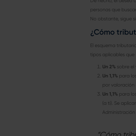
De hecho, el deseo 
personas que buscan
No obstante, sigue 
¿Cómo tribut
El esquema tributari
tipos aplicables qu
Un 2%
sobre el 
Un 1,1%
para lo
por valoración 
Un 1,1%
para los
(a ti). Se apli
Administración 
“Cómo trib