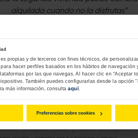
alquilada cuando no la disfrutas”
 segunda vivienda
puede cambiar si la tienes alquilada cuando 
 el beneficio que te genera ese alquiler durante el periodo c
sto del año. En términos técnicos, abonas los rendimientos de 
dad
el rendimiento neto restando los gastos del inmueble a los i
s propias y de terceros con fines técnicos, de personalizacio
as para hacer perfiles basados en los hábitos de navegación y
lataformas por las que navegas. Al hacer clic en “Aceptar t
eble es un tema controvertido porque Hacienda considera qu
ispositivo. También puedes configurarlas desde la opción 
l al tiempo que el inmueble estuvo alquilado, así que entra
ra más información, consulta
aquí
.
 haya dudas sobre cómo tributa la segunda vivienda en el IRP
s: los intereses de financiación ajena, los impuestos y tasas 
Preferencias sobre cookies
s para mantener la casa, las reparaciones y los gastos de con
ributación de segunda vivienda? ¿Te parece que pagas dem
redes sociales y comenta con tus familiares y amigos.