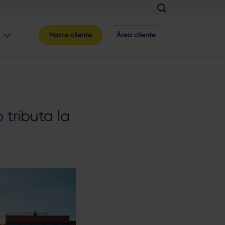
Hazte cliente
Área cliente
tributa la