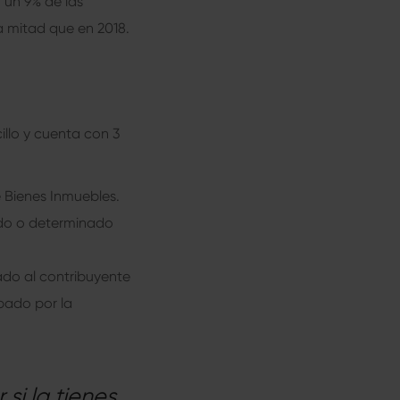
un 9% de las
a mitad que en 2018.
llo y cuenta con 3
e Bienes Inmuebles.
ado o determinado
cado al contribuyente
obado por la
i la tienes