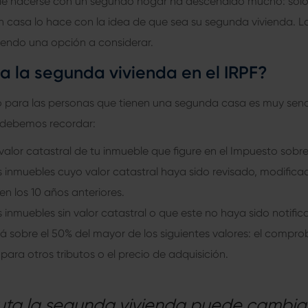
de hacerse con un segundo hogar ha descendido mucho: solo 
 casa lo hace con la idea de que sea su segunda vivienda. L
siendo una opción a considerar.
a la segunda vivienda en el IRPF?
o para las personas que tienen una segunda casa es muy senci
e debemos recordar:
valor catastral de tu inmueble que figure en el Impuesto sobr
s inmuebles cuyo valor catastral haya sido revisado, modific
en los 10 años anteriores.
 inmuebles sin valor catastral o que este no haya sido notifi
cará sobre el 50% del mayor de los siguientes valores: el compr
para otros tributos o el precio de adquisición.
uta la segunda vivienda puede cambiar s