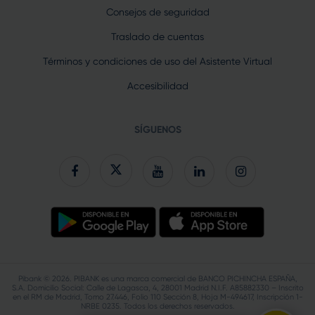
Consejos de seguridad
Traslado de cuentas
Términos y condiciones de uso del Asistente Virtual
Accesibilidad
SÍGUENOS
Pibank © 2026. PIBANK es una marca comercial de BANCO PICHINCHA ESPAÑA,
S.A. Domicilio Social: Calle de Lagasca, 4, 28001 Madrid N.I.F. A85882330 – Inscrito
en el RM de Madrid, Tomo 27.446, Folio 110 Sección 8, Hoja M-494617, Inscripción 1-
NRBE 0235. Todos los derechos reservados.