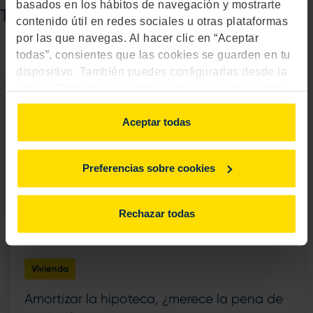
basados en los hábitos de navegación y mostrarte
También puede interesarte...
contenido útil en redes sociales u otras plataformas
por las que navegas. Al hacer clic en “Aceptar
todas”, consientes que las cookies se guarden en tu
dispositivo. También puedes configurarlas desde la
opción "Preferencias sobre cookies" o rechazarlas.
Para más información, consulta
aquí
.
Aceptar todas
Preferencias sobre cookies
Rechazar todas
Vivienda
Amortizar la hipoteca, ¿merece la pena de