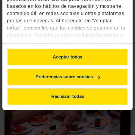
Sistemas de calefacción: ¿cuál elegir para
basados en los hábitos de navegación y mostrarte
tu hogar?
contenido útil en redes sociales u otras plataformas
por las que navegas. Al hacer clic en “Aceptar
todas”, consientes que las cookies se guarden en tu
dispositivo. También puedes configurarlas desde la
opción "Preferencias sobre cookies" o rechazarlas.
5 diciembre 2024
Para más información, consulta
aquí
.
Aceptar todas
Preferencias sobre cookies
Rechazar todas