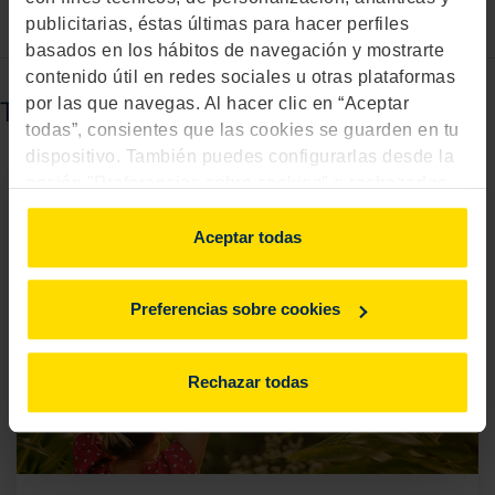
publicitarias, éstas últimas para hacer perfiles
basados en los hábitos de navegación y mostrarte
contenido útil en redes sociales u otras plataformas
por las que navegas. Al hacer clic en “Aceptar
También puede interesarte...
todas”, consientes que las cookies se guarden en tu
dispositivo. También puedes configurarlas desde la
opción "Preferencias sobre cookies" o rechazarlas.
Para más información, consulta
aquí
.
Aceptar todas
Preferencias sobre cookies
Rechazar todas