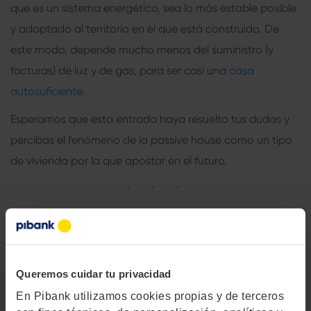
que es un sistema energético, sea lo más estable posible
y adaptado al territorio en el que está construido. De
este modo, depende mucho menos del suministro (y
facturas) de luz y de gas, para ser casi una
casa
autosuficiente
.
Esperamos que esta entrada haya resuelto tus dudas y
percibas el fenómeno de la
passive house
como un tipo
de vivienda por la que apostar en el futuro.
Queremos cuidar tu privacidad
En Pibank utilizamos cookies propias y de terceros