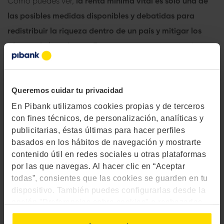
Como puedes ver,
la
renta mínima vital
es solo una de
las posibles medidas disponibles y debatidas para
redistribuir la riqueza dentro de un país y mitigar los
efectos de la pobreza.
Esperamos que esta entrada te
haya ayudado a poner en perspectiva el IMV y entiendas
mejor en qué consiste y quién lo recibe.
Queremos cuidar tu privacidad
Aquí te dejamos un artículo que te puede interesar para
En Pibank utilizamos cookies propias y de terceros
conocer los
años que necesitas cotizar para cobrar la
con fines técnicos, de personalización, analíticas y
pensión mínima.
publicitarias, éstas últimas para hacer perfiles
basados en los hábitos de navegación y mostrarte
contenido útil en redes sociales u otras plataformas
por las que navegas. Al hacer clic en “Aceptar
todas”, consientes que las cookies se guarden en tu
dispositivo. También puedes configurarlas desde la
opción "Preferencias sobre cookies" o rechazarlas.
Para más información, consulta
aquí
.