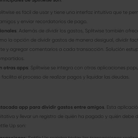
plitwise es fácil de usar y tiene una interfaz intuitiva que te p
e amigos y enviar recordatorios de pago.
ionales
: Además de dividir los gastos, Splitwise también ofrec
mo la opción de dividir gastos de manera desigual, dividir fac
e y agregar comentarios a cada transacción. Solución est
ompartidos.
n otras apps
: Splitwise se integra con otras aplicaciones p
 facilita el proceso de realizar pagos y liquidar las deudas.
estacada app para dividir gastos entre amigos
. Esta aplicació
tativa y llevar un registro de quién ha pagado y quién debe d
ttle Up son:
ansacciones
: Settle Up registra todas las transacciones realiza