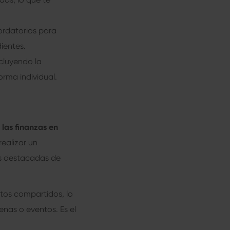
cordatorios para
ientes.
ncluyendo la
orma individual.
 las finanzas en
realizar un
as destacadas de
stos compartidos, lo
enas o eventos. Es el