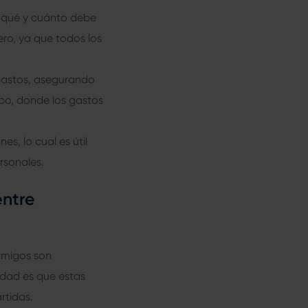
o qué y cuánto debe
ero, ya que todos los
s gastos, asegurando
upo, donde los gastos
es, lo cual es útil
rsonales.
entre
 amigos son
erdad es que estas
rtidas.