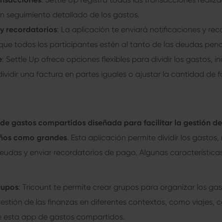
un seguimiento detallado de los gastos.
 y recordatorios
: La aplicación te enviará notificaciones y re
que todos los participantes estén al tanto de las deudas pend
e
: Settle Up ofrece opciones flexibles para dividir los gastos, i
dividir una factura en partes iguales o ajustar la cantidad de f
de gastos compartidos diseñada para facilitar la gestión de
eños como grandes
. Esta aplicación permite dividir los gastos, 
eudas y enviar recordatorios de pago. Algunas característic
rupos
: Tricount te permite crear grupos para organizar los ga
 gestión de las finanzas en diferentes contextos, como viajes, c
e esta app de gastos compartidos.