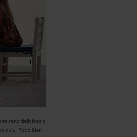
una cena deliciosa o
o común… Todo bien