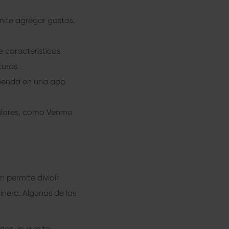
ermite agregar gastos,
e características
turas
upenda en una app
opulares, como Venmo
n permite dividir
inero. Algunas de las
das, lo que te