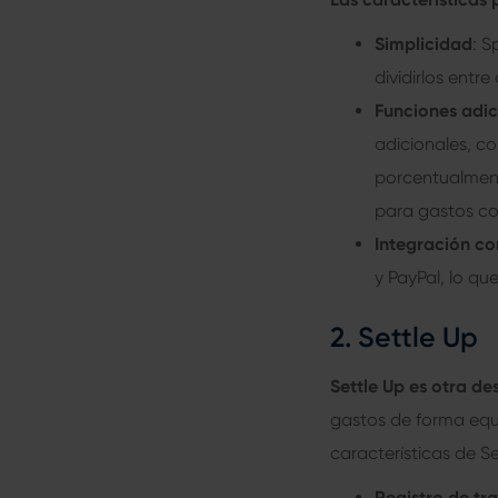
Simplicidad
: S
dividirlos entr
Funciones adic
adicionales, co
porcentualment
para gastos c
Integración co
y PayPal, lo que
2. Settle Up
Settle Up es otra d
gastos de forma equi
características de Se
Registro de tr