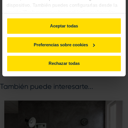
dispositivo. También puedes configurarlas desde la
opción "Preferencias sobre cookies" o rechazarlas.
Para más información, consulta
aquí
.
Aceptar todas
Preferencias sobre cookies
Rechazar todas
También puede interesarte...