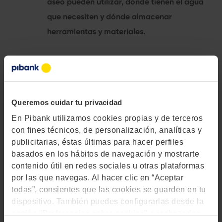
aseo pueden utilizar, dónde tienen el agua
que necesiten y dónde almacenar
herramientas y materiales.
Como puedes comprobar, proteger la casa en una
Queremos cuidar tu privacidad
reforma es más sencillo con un poco de planificación.
En Pibank utilizamos cookies propias y de terceros
Esperamos que esta entrada te ayude a gestionar mejor
con fines técnicos, de personalización, analíticas y
tu aventura reformadora y que lo consigas con éxito y
publicitarias, éstas últimas para hacer perfiles
sin demasiadas preocupaciones.
basados en los hábitos de navegación y mostrarte
contenido útil en redes sociales u otras plataformas
por las que navegas. Al hacer clic en “Aceptar
todas”, consientes que las cookies se guarden en tu
dispositivo. También puedes configurarlas desde la
opción "Preferencias sobre cookies" o rechazarlas.