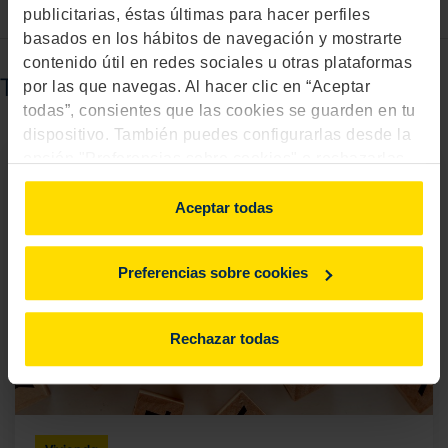
publicitarias, éstas últimas para hacer perfiles
basados en los hábitos de navegación y mostrarte
contenido útil en redes sociales u otras plataformas
También puede interesarte...
por las que navegas. Al hacer clic en “Aceptar
todas”, consientes que las cookies se guarden en tu
dispositivo. También puedes configurarlas desde la
opción "Preferencias sobre cookies" o rechazarlas.
Para más información, consulta
aquí
.
Aceptar todas
Preferencias sobre cookies
Rechazar todas