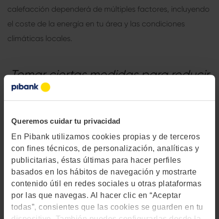
calefacción dependerá de múltiples factores, incluyendo
el coste de la energía en tu área y las condiciones
climáticas locales.
Tomar ciertas medidas para reducir
el gasto en calefacción puede
impactar positivamente en tus
Queremos cuidar tu privacidad
facturas mensuales y en el medio
En Pibank utilizamos cookies propias y de terceros
ambiente
con fines técnicos, de personalización, analíticas y
publicitarias, éstas últimas para hacer perfiles
basados en los hábitos de navegación y mostrarte
Cómo poner la calefacción para
contenido útil en redes sociales u otras plataformas
por las que navegas. Al hacer clic en “Aceptar
ahorrar ayuda a disminuir la huella
todas”, consientes que las cookies se guarden en tu
dispositivo. También puedes configurarlas desde la