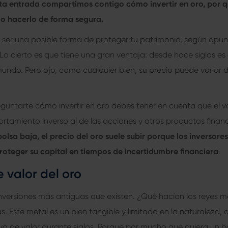
sta entrada compartimos contigo cómo invertir en oro, por 
o hacerlo de forma segura.
e ser una posible forma de proteger tu patrimonio, según apun
 Lo cierto es que tiene una gran ventaja: desde hace siglos e
mundo. Pero ojo, como cualquier bien, su precio puede variar 
eguntarte cómo invertir en oro debes tener en cuenta que el v
rtamiento inverso al de las acciones y otros productos financ
olsa baja, el precio del oro suele subir porque los inversore
roteger su capital en tiempos de incertidumbre financiera
.
 valor del oro
 inversiones más antiguas que existen. ¿Qué hacían los reyes 
. Este metal es un bien tangible y limitado en la naturaleza, 
va de valor durante siglos. Porque por mucho que quiera un b