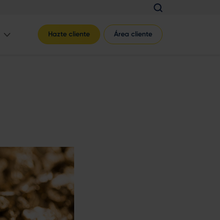
Hazte cliente
Área cliente