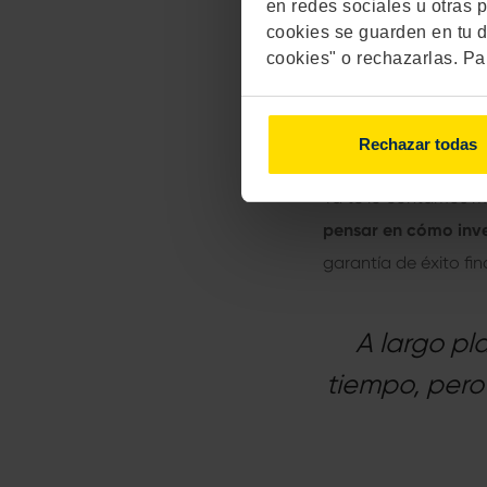
¿Invertir en 
en redes sociales u otras p
cookies se guarden en tu d
Si te preguntas si in
cookies" o rechazarlas. Pa
momento en el que lo
ese momento. A largo
Rechazar todas
ha tenido fluctuacion
Ya te lo contamos m
pensar en
cómo inver
garantía de éxito fin
A largo pl
tiempo, pero 