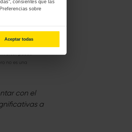
odas”, consientes que las
"Preferencias sobre
esgo,
como el
cio en el mercado en
o, pero ojo, también
Aceptar todas
inversor puede
 oro no es una
ntar con el
gnificativas a