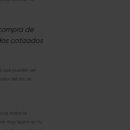
a compra de
dos cotizados
as que pueden ser
valor del oro se
icas hasta la
nar muy lejano en tu