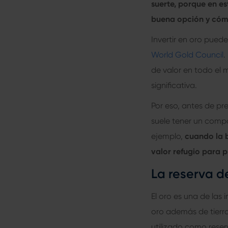
suerte, porque en e
buena opción y cóm
Invertir en oro pued
World Gold Council
.
de valor en todo el 
significativa.
Por eso, antes de pr
suele tener un compo
ejemplo,
cuando la b
valor refugio para p
La reserva de
El oro es una de las
oro además de tierras
utilizado como reser