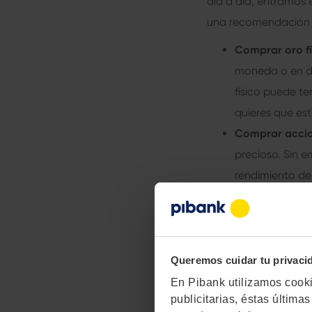
día a día, entramos 
una recomendación d
Comprar oro fí
moneda o en di
físico puede t
quieres que est
Comprar accio
precioso. Sin 
rendimiento de
oro, la calidad 
Invertir en ET
fondos de inve
como la bolsa. 
Queremos cuidar tu privaci
que lidiar con 
En Pibank utilizamos cookie
publicitarias, éstas últim