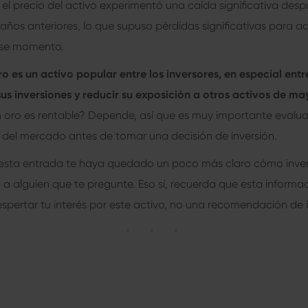
, el precio del activo experimentó una caída significativa des
años anteriores, lo que supuso pérdidas significativas para a
 ese momento.
ro es un activo popular entre los inversores, en especial ent
sus inversiones y reducir su exposición a otros activos de ma
en oro es rentable? Depende, así que es muy importante evalu
ón del mercado antes de tomar una decisión de inversión.
sta entrada te haya quedado un poco más claro cómo invert
a alguien que te pregunte. Eso sí, recuerda que esta informa
spertar tu interés por este activo, no una recomendación de i