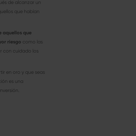
pués de alcanzar un
quellos que habían
re aquellos que
yor riesgo
como las
ar con cuidado los
ir en oro y que seas
ción es una
nversión.