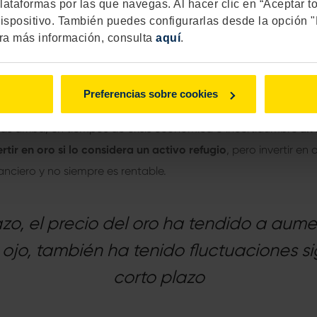
oro es rentable?
lataformas por las que navegas. Al hacer clic en “Aceptar t
ispositivo. También puedes configurarlas desde la opción 
vertir en oro es rentable debes considerar
varios factores de ri
ra más información, consulta
aquí
.
 compras y lo vendes, el tipo de inversión que haces y el pre
 plazo, el precio del oro ha tendido a aumentar con el tiemp
Preferencias sobre cookies
es significativas a corto plazo.
ás arriba, en tiempos de crisis económica o incertidumbre
un 
tir en oro si lo considera un activo refugio
, pero invertir en
anciero y no siempre es rentable.
azo, el precio del oro ha tendido a aume
ojo, también ha tenido fluctuaciones si
corto plazo