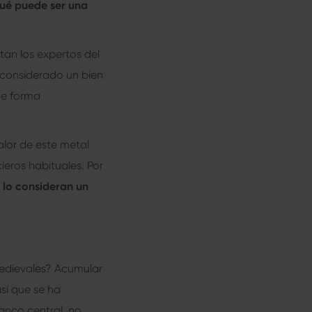
qué puede ser una
tan los expertos del
s considerado un bien
de forma
alor de este metal
ieros habituales. Por
s lo consideran un
medievales? Acumular
así que se ha
anco central, no