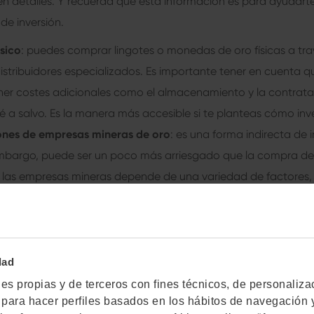
en detalles. Y recuerda que esta información es para ayudart
e inversión.
sico
: puedes comprar lingotes o monedas de oro físicas a tra
stribuidores especializados. Es importante tener en cuenta 
ener costes adicionales como el almacenamiento y la contrata
é a salvo. Es la manera más accesible si te planteas cómo inver
nes de empresas mineras de oro
: es una forma indirecta de i
embargo, puede ser un poco más arriesgado que la compra de o
 las empresas mineras depende de una variedad de factores, 
de las reservas minerales y la eficiencia de la gestión empresar
Fs respaldados por oro
: Los ETFs o fondos cotizados respalda
rsión que invierten en oro físico y se compran y venden en un
La compra de ETFs respaldados por oro es una opción de inver
dad
el almacenamiento y la custodia del oro físico.
s propias y de terceros con fines técnicos, de personalizacio
as para hacer perfiles basados en los hábitos de navegación y