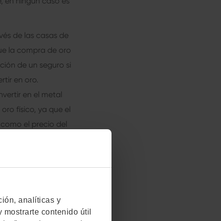
e, en ningún caso es
vés de las casas de
que la compra de oro
ción de un seguro si
tir en oro.
nvertir en el metal
ro físico, ya que el
como el precio del
ial.
dos por oro son
 mercado de valores
tir en oro sin tener
́n, analíticas y
 mostrarte contenido útil