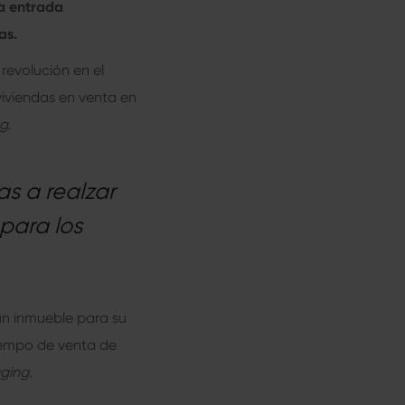
ta entrada
as.
revolución en el
 viviendas en venta en
ng
.
s a realzar
para los
un inmueble para su
tiempo de venta de
ging
.