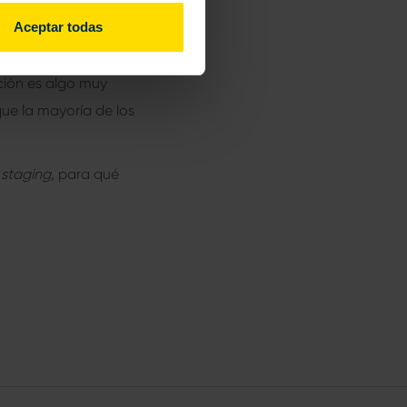
Aceptar todas
 los defectos de
ción es algo muy
que la mayoría de los
staging
, para qué