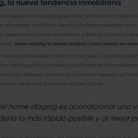
, la nueva tendencia inmobiliaria
ando
qué es el
home staging
que tiene tanto éxito en Estados 
n el mercado inmobiliario español. De forma resumida: es un
g destinadas a realzar una vivienda y darle un aspecto más a
dores.
Home staging
se puede traducir como puesta en esce
 escena del inmueble cuenta con dos fases. La primera, dest
 en las fotografías o los vídeos publicados en la inmobiliaria
unda fase, dedicada a provocar una buena impresión en las visi
es o inquilinos si el inmueble está en alquiler.
 del home staging es acondicionar una v
erla lo más rápido posible y al mejor p
staging
es acondicionar una vivienda para venderla lo más rá