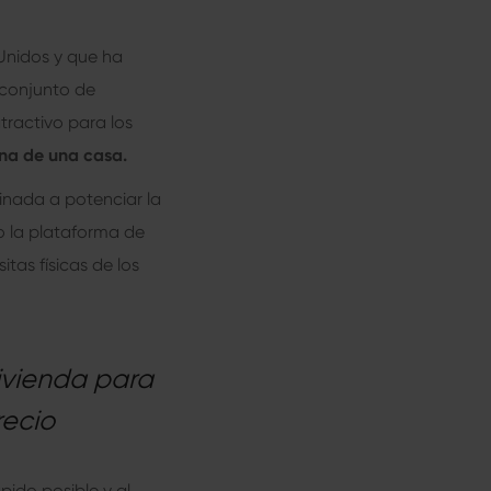
Unidos y que ha
 conjunto de
tractivo para los
na de una casa.
inada a potenciar la
 o la plataforma de
tas físicas de los
ivienda para
recio
pido posible y al