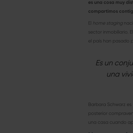
es una cosa muy dist
compartimos contigo
El
home staging
naci
sector inmobiliario. 
el país han pasado 
Es un conj
una viv
Barbara Schwarz es 
posterior compravent
una casa cuando apl