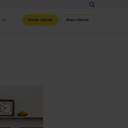
Hazte cliente
Área cliente