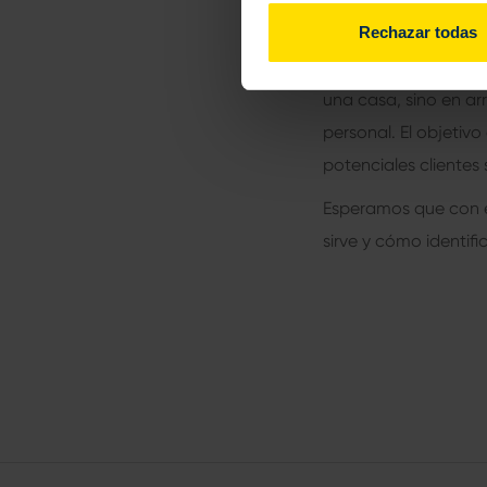
atractiva.
Rechazar todas
Dicho de otra maner
una casa, sino en ar
personal. El objetivo
potenciales clientes
Esperamos que con e
sirve y cómo identif