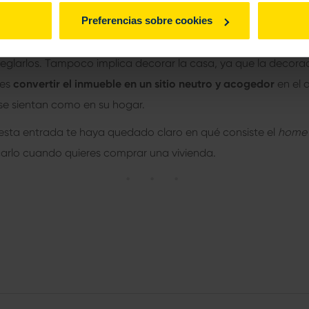
Preferencias sobre cookies
a, la clave de
qué es el
home staging
no consiste en esconder
reglarlos. Tampoco implica decorar la casa, ya que la decora
 es
convertir el inmueble en un sitio neutro y acogedor
en el 
 se sientan como en su hogar.
sta entrada te haya quedado claro en qué consiste el
home 
icarlo cuando quieres comprar una vivienda.