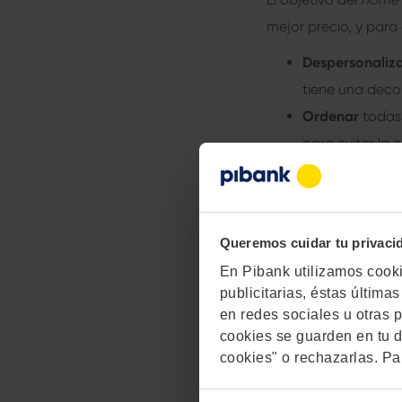
mejor precio, y para
Despersonaliz
tiene una dec
Ordenar
todas 
para evitar la 
Despejar
los m
transmitan una
Limpiar
bien a 
Queremos cuidar tu privaci
obvias.
En Pibank utilizamos cookie
Reparar
los pe
publicitarias, éstas últim
más atractiva
en redes sociales u otras p
cookies se guarden en tu d
Resumiendo:
el trab
cookies" o rechazarlas. Pa
aplicar estas técnic
No se trata de engaña