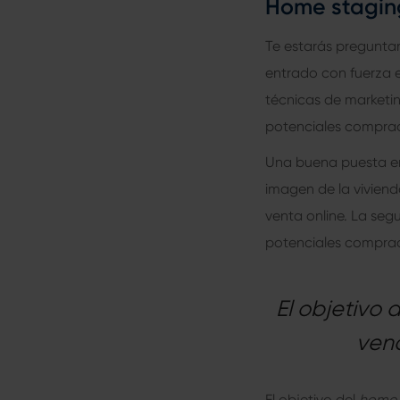
Home staging
Te estarás pregunt
entrado con fuerza e
técnicas de marketin
potenciales compra
Una buena puesta en
imagen de la vivienda
venta online. La seg
potenciales comprador
El objetivo
vend
El objetivo del
home 