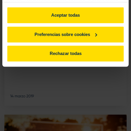
opción "Preferencias sobre cookies" o rechazarlas.
Para más información, consulta
aquí
.
Aceptar todas
Preferencias sobre cookies
Vivienda
Casa o piso, ¿cuál es la mejor opción?
Rechazar todas
14 marzo 2019