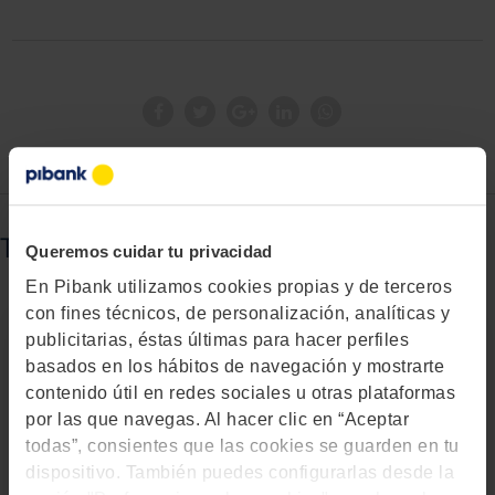
También puede interesarte...
Queremos cuidar tu privacidad
En Pibank utilizamos cookies propias y de terceros
con fines técnicos, de personalización, analíticas y
publicitarias, éstas últimas para hacer perfiles
basados en los hábitos de navegación y mostrarte
contenido útil en redes sociales u otras plataformas
por las que navegas. Al hacer clic en “Aceptar
todas”, consientes que las cookies se guarden en tu
dispositivo. También puedes configurarlas desde la