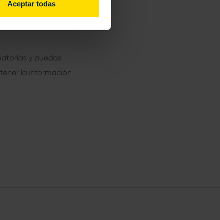
Aceptar todas
vendedor destinado a
 transferencia de una
matorias y puedas
tener la información