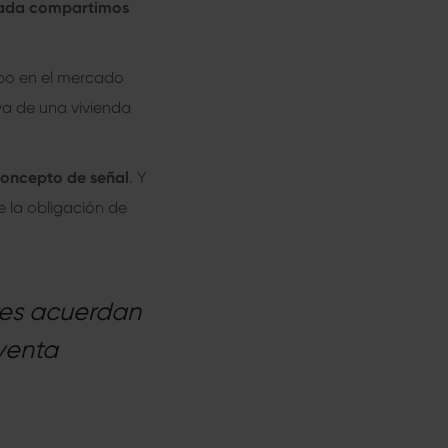
trada compartimos
ipo en el mercado
rva de una vivienda
concepto de señal
. Y
 la obligación de
rtes acuerdan
 venta