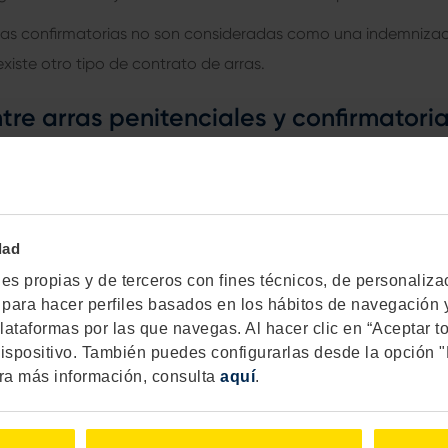
ras confirmatorias no son consideradas como una indemnizac
existe otro tipo de contrato de arras.
tre arras penitenciales y confirmatori
cia entre las arras penitenciales y las confirmatorias es que 
l futuro contrato de compraventa
y, en caso de incumplimiento
 comprador decide no seguir adelante pierde el dinero de la se
dad
r, tiene que devolver el doble de la suma firmada en las arras
s propias y de terceros con fines técnicos, de personalizacio
as para hacer perfiles basados en los hábitos de navegación y
to de arras confirmatorias, que coloqui
lataformas por las que navegas. Al hacer clic en “Aceptar t
ispositivo. También puedes configurarlas desde la opción 
 señal, incluye un anticipo del precio 
ra más información, consulta
aquí
.
artes han acordado para la compraven