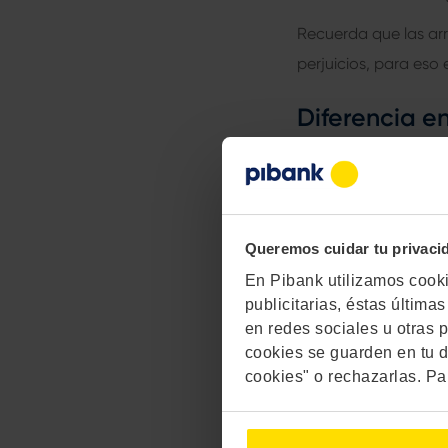
Recuerda que las ar
perjuicios, para eso 
Diferencia en
La principal diferen
el desistimiento de
consecuencias: si el
Queremos cuidar tu privaci
opta por no continua
En Pibank utilizamos cookie
publicitarias, éstas últim
El contra
en redes sociales u otras p
cookies se guarden en tu d
conocen como
cookies" o rechazarlas. Pa
p