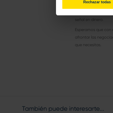
Rechazar todas
En resumen, las arr
probar la existencia
señal en dinero.
Esperamos que con e
afrontar las negocia
que necesitas.
También puede interesarte...