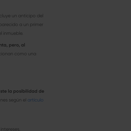
cluye un anticipo del
parecido a un primer
el inmueble.
ta, pero, al
cionan como una
ste la posibilidad de
ones según el
artículo
intereses.