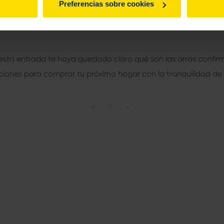
Preferencias sobre cookies
as confirmatorias son un contrato privado entre comprador y 
 y la validez del futuro contrato de compraventa, e incluyen la
sta entrada te haya quedado claro qué son las arras confir
ciones para comprar tu próximo hogar con la tranquilidad de 