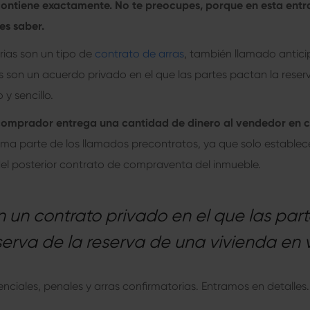
contiene exactamente. No te preocupes, porque en esta en
es saber.
rias son un tipo de
contrato de arras
, también llamado antic
ras son un acuerdo privado en el que las partes pactan la rese
 y sencillo.
 comprador entrega una cantidad de dinero al vendedor en 
ma parte de los llamados precontratos, ya que solo establece
 del posterior contrato de compraventa del inmueble.
n un contrato privado en el que las pa
serva de la reserva de una vivienda en
tenciales, penales y arras confirmatorias. Entramos en detalles.