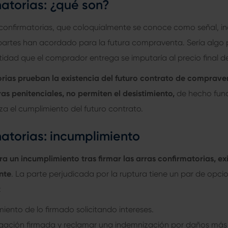
matorias: ¿qué son?
 confirmatorias, que coloquialmente se conoce como señal, in
 partes han acordado para la futura compraventa. Sería algo 
ntidad que el comprador entrega se imputaría al precio final d
rias prueban la existencia del futuro contrato de compraven
ras penitenciales, no permiten el desistimiento,
de hecho fun
za el cumplimiento del futuro contrato.
matorias: incumplimiento
a un incumplimiento tras firmar las arras confirmatorias, exi
nte
. La parte perjudicada por la ruptura tiene un par de opci
:
imiento de lo firmado solicitando intereses.
ligación firmada y reclamar una indemnización por daños más 