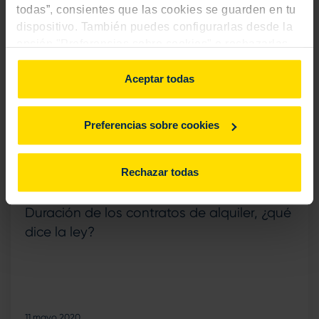
todas”, consientes que las cookies se guarden en tu
dispositivo. También puedes configurarlas desde la
opción "Preferencias sobre cookies" o rechazarlas.
Para más información, consulta
aquí
.
Aceptar todas
Preferencias sobre cookies
Rechazar todas
Vivienda
Duración de los contratos de alquiler, ¿qué
dice la ley?
11 mayo 2020