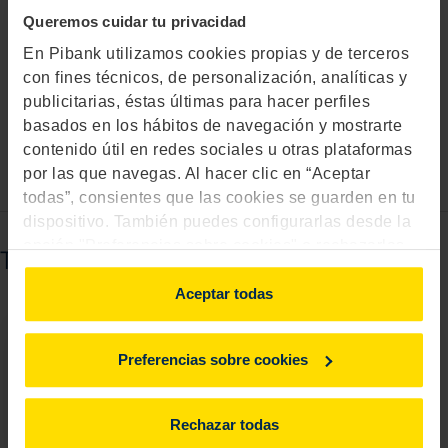
Queremos cuidar tu privacidad
En Pibank utilizamos cookies propias y de terceros
con fines técnicos, de personalización, analíticas y
publicitarias, éstas últimas para hacer perfiles
basados en los hábitos de navegación y mostrarte
contenido útil en redes sociales u otras plataformas
por las que navegas. Al hacer clic en “Aceptar
todas”, consientes que las cookies se guarden en tu
dispositivo. También puedes configurarlas desde la
opción "Preferencias sobre cookies" o rechazarlas.
También puede interesarte...
Para más información, consulta
aquí
.
Aceptar todas
Preferencias sobre cookies
Rechazar todas