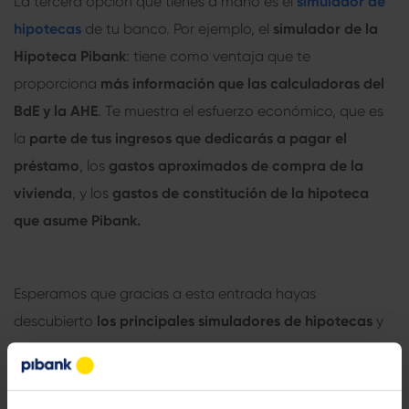
La tercera opción que tienes a mano es el
simulador de
hipotecas
de tu banco. Por ejemplo, el
simulador de la
Hipoteca Pibank
: tiene como ventaja que te
proporciona
más información que las calculadoras del
BdE y la AHE
. Te muestra el esfuerzo económico, que es
la
parte de tus ingresos que dedicarás a pagar el
préstamo
, los
gastos aproximados de compra de la
vivienda
, y los
gastos de constitución de la hipoteca
que asume Pibank.
Esperamos que gracias a esta entrada hayas
descubierto
los principales
simuladores de hipotecas
y
puedas hacer tus cálculos con tranquilidad.