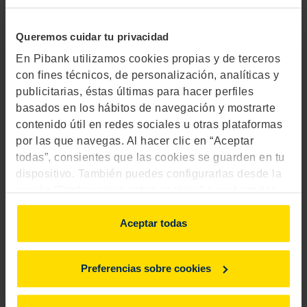
Queremos cuidar tu privacidad
En Pibank utilizamos cookies propias y de terceros
con fines técnicos, de personalización, analíticas y
publicitarias, éstas últimas para hacer perfiles
basados en los hábitos de navegación y mostrarte
contenido útil en redes sociales u otras plataformas
por las que navegas. Al hacer clic en “Aceptar
todas”, consientes que las cookies se guarden en tu
Educación
dispositivo. También puedes configurarlas desde la
opción "Preferencias sobre cookies" o rechazarlas.
Diferencias entre titular y autorizado en
Para más información, consulta
aquí
.
una cuenta bancaria
Aceptar todas
Preferencias sobre cookies
3 diciembre 2020