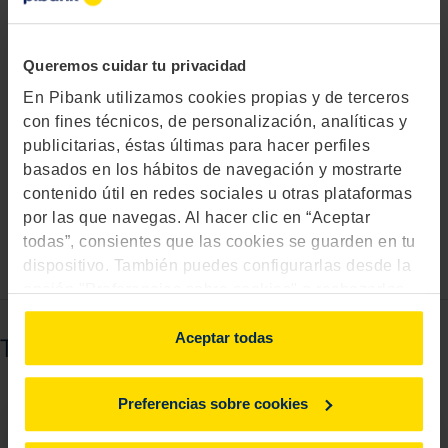
para alquilarlos y obtener una rentabilidad.
Queremos cuidar tu privacidad
En Pibank utilizamos cookies propias y de terceros
con fines técnicos, de personalización, analíticas y
publicitarias, éstas últimas para hacer perfiles
basados en los hábitos de navegación y mostrarte
contenido útil en redes sociales u otras plataformas
por las que navegas. Al hacer clic en “Aceptar
todas”, consientes que las cookies se guarden en tu
dispositivo. También puedes configurarlas desde la
opción "Preferencias sobre cookies" o rechazarlas.
Para más información, consulta
aquí
.
Aceptar todas
También puede interesarte...
Preferencias sobre cookies