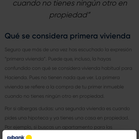
cuando no tienes ningún otro en
propiedad”
Qué se considera primera vivienda
Seguro que más de una vez has escuchado la expresión
“primera vivienda”. Puede que, incluso, la hayas
confundido con qué se considera vivienda habitual para
Hacienda. Pues no tienen nada que ver. La primera
vivienda se refiere a la compra de tu primer inmueble
cuando no tienes ningún otro en propiedad.
Por si albergas dudas: una segunda vivienda es cuando
pides una hipoteca y ya tienes una casa en propiedad.
Por ejemplo, si buscas un apartamento para las
vacaciones o porque quieres invertir en bienes inmuebles